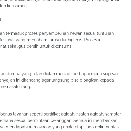
oleh konsumen.
t
udah termasuk proses penyembelihan hewan sesuai tuntunan
esional yang memahami prosedur higienis. Proses ini
at sekaligus bersih untuk dikonsumsi.
u domba yang telah diolah menjadi berbagai menu siap saji
 Penyajian ini dirancang agar langsung bisa dibagikan kepada
 memasak ulang.
onus layanan seperti sertifikat aqiqah, risalah aqiqah, sampler
derhana sesuai permintaan pelanggan. Semua ini memberikan
anya mendapatkan makanan yang enak tetapi juga dokumentasi