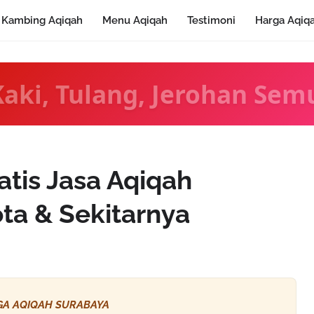
Kambing Aqiqah
Menu Aqiqah
Testimoni
Harga Aqiq
Kaki, Tulang, Jerohan Sem
atis Jasa Aqiqah
ta & Sekitarnya
A AQIQAH SURABAYA