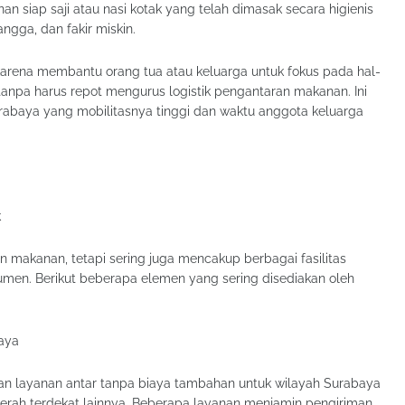
 siap saji atau nasi kotak yang telah dimasak secara higienis
ngga, dan fakir miskin.
karena membantu orang tua atau keluarga untuk fokus pada hal-
, tanpa harus repot mengurus logistik pengantaran makanan. Ini
Surabaya yang mobilitasnya tinggi dan waktu anggota keluarga
k
n makanan, tetapi sering juga mencakup berbagai fasilitas
sumen. Berikut beberapa elemen yang sering disediakan oleh
aya
n layanan antar tanpa biaya tambahan untuk wilayah Surabaya
 daerah terdekat lainnya. Beberapa layanan menjamin pengiriman