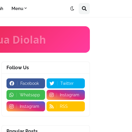
ah
Menu
ua Diolah
Follow Us
Facebook
Twitter
Whatsapp
Instagram
Instagram
RSS
Popular Posts