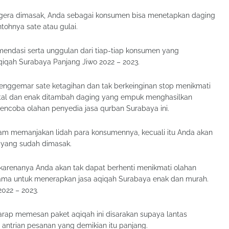
segera dimasak, Anda sebagai konsumen bisa menetapkan daging
tohnya sate atau gulai.
endasi serta unggulan dari tiap-tiap konsumen yang
qiqah Surabaya Panjang Jiwo 2022 – 2023.
enggemar sate ketagihan dan tak berkeinginan stop menikmati
 kental dan enak ditambah daging yang empuk menghasilkan
mencoba olahan penyedia jasa qurban Surabaya ini.
am memanjakan lidah para konsumennya, kecuali itu Anda akan
 yang sudah dimasak.
karenanya Anda akan tak dapat berhenti menikmati olahan
u lama untuk menerapkan jasa aqiqah Surabaya enak dan murah.
022 – 2023.
rap memesan paket aqiqah ini disarakan supaya lantas
antrian pesanan yang demikian itu panjang.