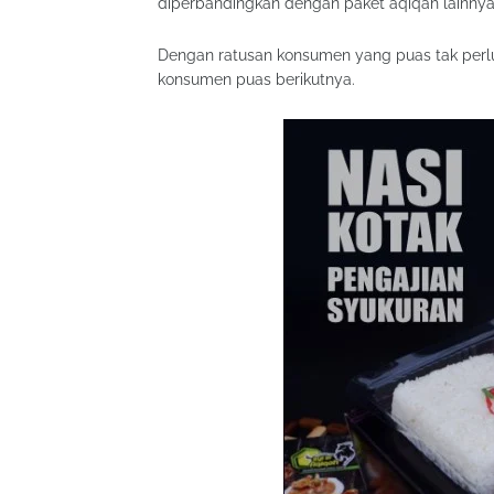
diperbandingkan dengan paket aqiqah lainnya
Dengan ratusan konsumen yang puas tak perlu 
konsumen puas berikutnya.