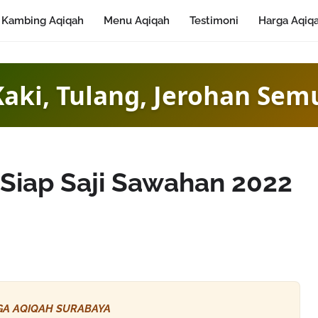
Kambing Aqiqah
Menu Aqiqah
Testimoni
Harga Aqiq
ambing Bisa Dimasak 4 
Siap Saji Sawahan 2022
A AQIQAH SURABAYA