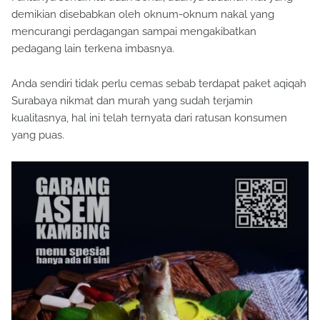
demikian disebabkan oleh oknum-oknum nakal yang
mencurangi perdagangan sampai mengakibatkan
pedagang lain terkena imbasnya.
Anda sendiri tidak perlu cemas sebab terdapat paket aqiqah
Surabaya nikmat dan murah yang sudah terjamin
kualitasnya, hal ini telah ternyata dari ratusan konsumen
yang puas.