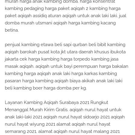
murah harga anak kambing domba. harga konsentrat
kambing pedaging harga paket aqiqah 2 kambing harga
paket aqiqah assidiq aturan aqiqah untuk anak laki laki. jual
domba murah utsmani aqiqah harga kambing kacang
betina.
penjual kambing etawa beli sapi qurban beli bibit kambing
aqiqah barokah pusat kota jkt utara daerah khusus ibukota
jakarta cek harga kambing harga torpedo kambing jasa
masak aqiqah. aqiqah untuk bayi perempuan harga bakalan
kambing harga aqiqah anak laki harga karkas kambing
pasaran harga kambing aqiqah biaya akikah anak laki laki
beli kambing boer harga domba per kg.
Layanan Kambing Aqiqah Surabaya 2021 Rungkut
Menanggal Murah Kirim Gratis. aqiqah nurul hayat untuk
anak laki-laki 2021 aqiqah nurul hayat sidoarjo 2021 aqiqah
nurul hayat wiyung 2021 alamat aqiqah nurul hayat
semarang 2021. alamat aqiqah nurul hayat malang 2021