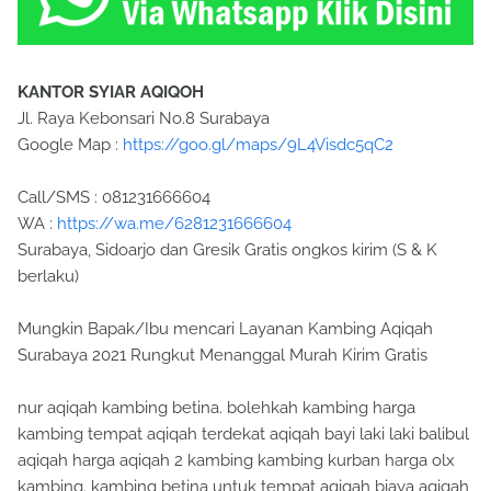
KANTOR SYIAR AQIQOH
Jl. Raya Kebonsari No.8 Surabaya
Google Map :
https://goo.gl/maps/9L4Visdc5qC2
Call/SMS : 081231666604
WA :
https://wa.me/6281231666604
Surabaya, Sidoarjo dan Gresik Gratis ongkos kirim (S & K
berlaku)
Mungkin Bapak/Ibu mencari Layanan Kambing Aqiqah
Surabaya 2021 Rungkut Menanggal Murah Kirim Gratis
nur aqiqah kambing betina. bolehkah kambing harga
kambing tempat aqiqah terdekat aqiqah bayi laki laki balibul
aqiqah harga aqiqah 2 kambing kambing kurban harga olx
kambing. kambing betina untuk tempat aqiqah biaya aqiqah