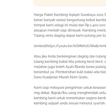
Harga Paket Kambing Aqiqah Surabaya 2021 So
benar banyak variasi bergantung bobot kambi
tempat kami selagi ini mulai dari Rp.1.400.00
ataupun mentah siap dimasak. Kambing mentah
Tulang serta daging dapat kami potong per ba
[embed]https://youtu.be/bGMeKz6JWa8[/em
Atau jika Anda berkeinginan daging dan tulang
tulang kambing bakal kita potong kecil-kecil. 
malahan juga boleh Ayah/Bunda bawa pulang.
berambut ya. Pembersihan kulit bakal ada bi
Sono Kuwijenan Murah Kirim Gratis.
Kami siap melayani pengiriman untuk kawasan
ring dekat. Bapak/Ibu yang menghendaki untuk
kambing kami untuk menentukan segera kambi
kambing aqiqah anda sesuai menurut syari’ah.