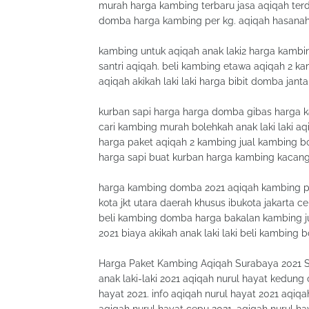
murah harga kambing terbaru jasa aqiqah terd
domba harga kambing per kg. aqiqah hasanah 
kambing untuk aqiqah anak laki2 harga kambi
santri aqiqah. beli kambing etawa aqiqah 2 ka
aqiqah akikah laki laki harga bibit domba jant
kurban sapi harga harga domba gibas harga k
cari kambing murah bolehkah anak laki laki 
harga paket aqiqah 2 kambing jual kambing boe
harga sapi buat kurban harga kambing kacang
harga kambing domba 2021 aqiqah kambing 
kota jkt utara daerah khusus ibukota jakarta
beli kambing domba harga bakalan kambing ju
2021 biaya akikah anak laki laki beli kambing
Harga Paket Kambing Aqiqah Surabaya 2021 So
anak laki-laki 2021 aqiqah nurul hayat kedung
hayat 2021. info aqiqah nurul hayat 2021 aqiq