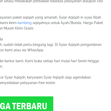
kan selalu melakukan perbaikan kwalitas pelayanan ataupun cita
ayanan paket aqiqah yang amanah, Syiar Aqiqoh in syaa Allah
 kami kirim
kambing
aqiqahnya untuk Ayah/Bunda. Harga Paket
n Murah Kirim Gratis
da
 sudah tidak perlu bingung lagi. Di Syiar Aqiqoh pengorderan
ntor kami atau via WhasApp.
ke kantor kami. Kami buka setiap hari mulai hari Senin hingga
m.
or Syiar Aqiqoh, karyawan Syiar Aqiqoh siap agendakan
nyediakan pelayanan free tester.