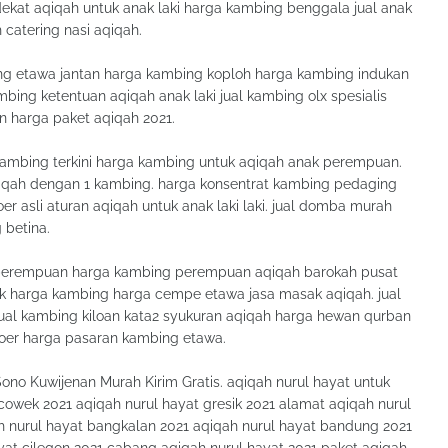
ekat aqiqah untuk anak laki harga kambing benggala jual anak
catering nasi aqiqah.
ng etawa jantan harga kambing koploh harga kambing indukan
mbing ketentuan aqiqah anak laki jual kambing olx spesialis
an harga paket aqiqah 2021.
ambing terkini harga kambing untuk aqiqah anak perempuan.
aqiqah dengan 1 kambing. harga konsentrat kambing pedaging
r asli aturan aqiqah untuk anak laki laki. jual domba murah
 betina.
perempuan harga kambing perempuan aqiqah barokah pusat
 cek harga kambing harga cempe etawa jasa masak aqiqah. jual
al kambing kiloan kata2 syukuran aqiqah harga hewan qurban
 boer harga pasaran kambing etawa.
no Kuwijenan Murah Kirim Gratis. aqiqah nurul hayat untuk
 cowek 2021 aqiqah nurul hayat gresik 2021 alamat aqiqah nurul
ah nurul hayat bangkalan 2021 aqiqah nurul hayat bandung 2021