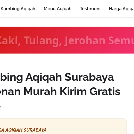
Kambing Aqiqah
Menu Aqiqah
Testimoni
Harga Aqiq
Kaki, Tulang, Jerohan Sem
bing Aqiqah Surabaya
nan Murah Kirim Gratis
0
A AQIQAH SURABAYA