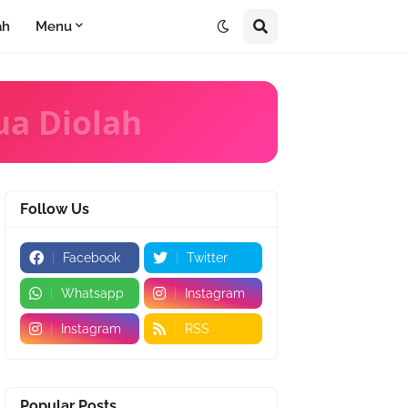
ah
Menu
ua Diolah
Follow Us
Facebook
Twitter
Whatsapp
Instagram
Instagram
RSS
Popular Posts