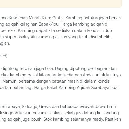
no Kuwijenan Murah Kirim Gratis. Kambing untuk aqiqah benar-
ng aqiqah keinginan Bapak/Ibu. Harga kambing aqiqah di
0 per ekor. Kambing dapat kita sediakan dalam kondisi hidup
 siap masak yaitu kambing akikoh yang telah disembelih.
gian.
bed]
 dipotong terpisah juga bisa. Daging dipotong per bagian dan
1 ekor kambing bakal kita antar ke kediaman Anda, untuk kulitnya
 Namun, bersama dengan catatan masih di dalam kondisi
aya tambahan lagi. Harga Paket Kambing Aqiqah Surabaya 2021
 Surabaya, Sidoarjo, Gresik dan beberapa wilayah Jawa Timur
 singgah ke kantor kami, silakan. sekaligus datang ke kandang
ng aqiqah juga boleh. Stok kambing selamanya ready. Pastikan