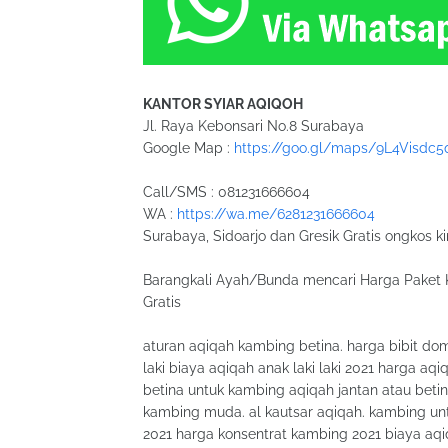
KANTOR SYIAR AQIQOH
Jl. Raya Kebonsari No.8 Surabaya
Google Map :
https://goo.gl/maps/9L4Visdc5
Call/SMS : 081231666604
WA :
https://wa.me/6281231666604
Surabaya, Sidoarjo dan Gresik Gratis ongkos ki
Barangkali Ayah/Bunda mencari Harga Paket 
Gratis
aturan aqiqah kambing betina. harga bibit do
laki biaya aqiqah anak laki laki 2021 harga 
betina untuk kambing aqiqah jantan atau bet
kambing muda. al kautsar aqiqah. kambing un
2021 harga konsentrat kambing 2021 biaya aqi