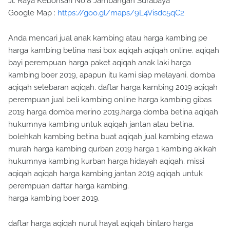
Jl. Raya Kebonsari No.8 Jambangan Surabaya
Google Map :
https://goo.gl/maps/9L4Visdc5qC2
Anda mencari jual anak kambing atau harga kambing pe
harga kambing betina nasi box aqiqah aqiqah online. aqiqah
bayi perempuan harga paket aqiqah anak laki harga
kambing boer 2019, apapun itu kami siap melayani. domba
aqiqah selebaran aqiqah. daftar harga kambing 2019 aqiqah
perempuan jual beli kambing online harga kambing gibas
2019 harga domba merino 2019.harga domba betina aqiqah
hukumnya kambing untuk aqiqah jantan atau betina.
bolehkah kambing betina buat aqiqah jual kambing etawa
murah harga kambing qurban 2019 harga 1 kambing akikah
hukumnya kambing kurban harga hidayah aqiqah. missi
aqiqah aqiqah harga kambing jantan 2019 aqiqah untuk
perempuan daftar harga kambing.
harga kambing boer 2019.
daftar harga aqiqah nurul hayat aqiqah bintaro harga