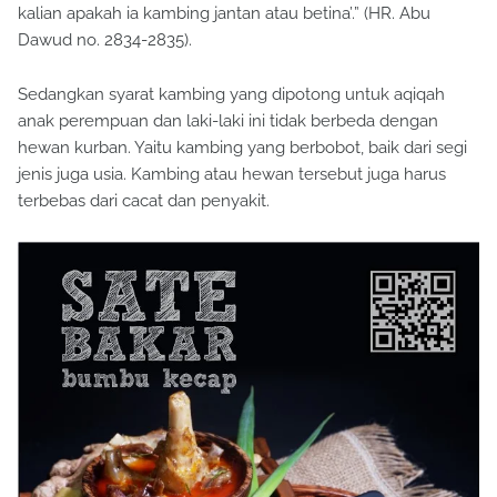
kalian apakah ia kambing jantan atau betina’.” (HR. Abu
Dawud no. 2834-2835).
Sedangkan syarat kambing yang dipotong untuk aqiqah
anak perempuan dan laki-laki ini tidak berbeda dengan
hewan kurban. Yaitu kambing yang berbobot, baik dari segi
jenis juga usia. Kambing atau hewan tersebut juga harus
terbebas dari cacat dan penyakit.