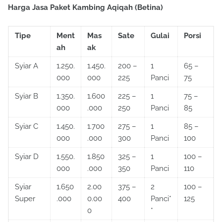
Harga Jasa Paket Kambing Aqiqah (Betina)
Tipe
Ment
Mas
Sate
Gulai
Porsi
ah
ak
Syiar A
1.250.
1.450.
200 –
1
65 –
000
000
225
Panci
75
Syiar B
1.350.
1.600
225 –
1
75 –
000
.000
250
Panci
85
Syiar C
1.450.
1.700
275 –
1
85 –
000
.000
300
Panci
100
Syiar D
1.550.
1.850
325 –
1
100 –
000
.000
350
Panci
110
Syiar
1.650
2.00
375 –
2
100 –
Super
.000
0.00
400
Panci*
125
0
*