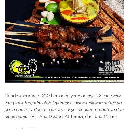
Nabi Muhammad SAW bersabda yang artinya “
Setiap anak
yang lahir tergadai oleh Aqiqahnya, disembelihkan untuknya
pada hari ke-7 dari hari kelahirannya, dicukur rambutnya dan
diberi nama
” (HR. Abu Dawud, At Tirmizi, dan Ibnu Majah).