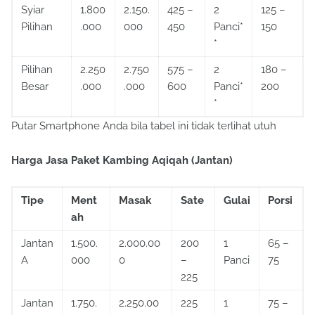
Syiar
1.800
2.150.
425 –
2
125 –
Pilihan
.000
000
450
Panci*
150
*
Pilihan
2.250
2.750
575 –
2
180 –
Besar
.000
.000
600
Panci*
200
*
Putar Smartphone Anda bila tabel ini tidak terlihat utuh
Harga Jasa Paket Kambing Aqiqah (Jantan)
Tipe
Ment
Masak
Sate
Gulai
Porsi
ah
Jantan
1.500.
2.000.00
200
1
65 –
A
000
0
–
Panci
75
225
Jantan
1.750.
2.250.00
225
1
75 –