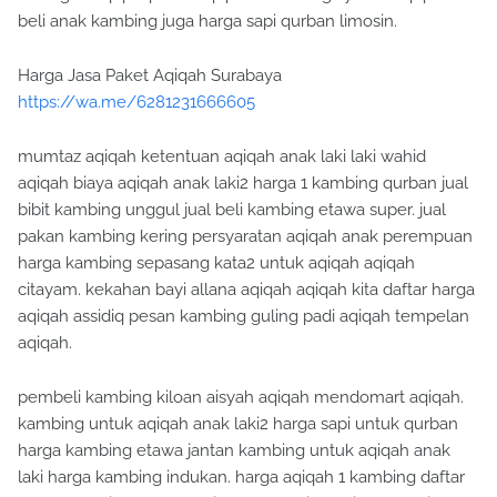
beli anak kambing juga harga sapi qurban limosin.
Harga Jasa Paket Aqiqah Surabaya
https://wa.me/6281231666605
mumtaz aqiqah ketentuan aqiqah anak laki laki wahid
aqiqah biaya aqiqah anak laki2 harga 1 kambing qurban jual
bibit kambing unggul jual beli kambing etawa super. jual
pakan kambing kering persyaratan aqiqah anak perempuan
harga kambing sepasang kata2 untuk aqiqah aqiqah
citayam. kekahan bayi allana aqiqah aqiqah kita daftar harga
aqiqah assidiq pesan kambing guling padi aqiqah tempelan
aqiqah.
pembeli kambing kiloan aisyah aqiqah mendomart aqiqah.
kambing untuk aqiqah anak laki2 harga sapi untuk qurban
harga kambing etawa jantan kambing untuk aqiqah anak
laki harga kambing indukan. harga aqiqah 1 kambing daftar