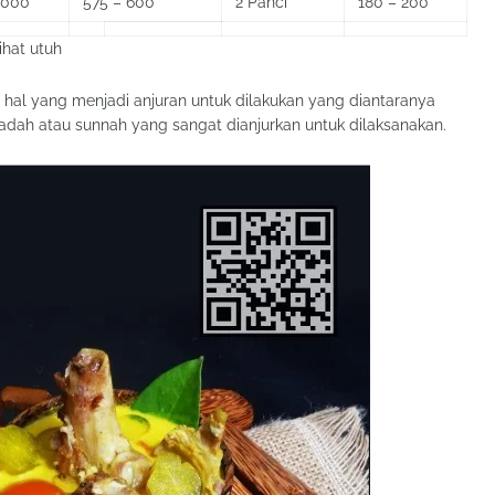
.000
575 – 600
2 Panci**
180 – 200
ihat utuh
a hal yang menjadi anjuran untuk dilakukan yang diantaranya
dah atau sunnah yang sangat dianjurkan untuk dilaksanakan.