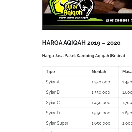
HARGA AQIQAH 2019 – 2020
Harga Jasa Paket Kambing Aqiqah (Betina)
Tipe
Mentah
Mas
Syiar A
1.250.000
1.45
Syiar B
1.350.000
1.60
Syiar C
1.450.000
1.70
Syiar D
1.550.000
1.85
Syiar Super
1.650.000
2.00