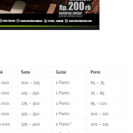
ak
Sate
Gulai
Porsi
0.000
200 – 225
1 Panci
65 – 75
0.000
225 – 250
1 Panci
75 – 85
0.000
275 – 300
1 Panci
85 – 100
0.000
325 – 350
1 Panci
100 – 110
0.000
375 – 400
2 Panci**
100 – 125