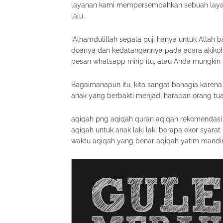
layanan kami mempersembahkan sebuah layana
lalu.
“Alhamdulillah segala puji hanya untuk Allah 
doanya dan kedatangannya pada acara akiko
pesan whatsapp mirip itu, atau Anda mungki
Bagaimanapun itu, kita sangat bahagia karen
anak yang berbakti menjadi harapan orang tuan
aqiqah png aqiqah quran aqiqah rekomendasi a
aqiqah untuk anak laki laki berapa ekor syar
waktu aqiqah yang benar aqiqah yatim mandir