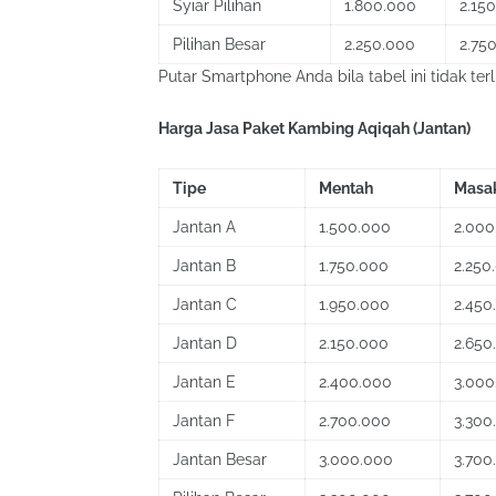
Syiar Pilihan
1.800.000
2.15
Pilihan Besar
2.250.000
2.75
Putar Smartphone Anda bila tabel ini tidak terl
Harga Jasa Paket Kambing Aqiqah (Jantan)
Tipe
Mentah
Masa
Jantan A
1.500.000
2.000
Jantan B
1.750.000
2.250
Jantan C
1.950.000
2.450
Jantan D
2.150.000
2.650
Jantan E
2.400.000
3.000
Jantan F
2.700.000
3.300
Jantan Besar
3.000.000
3.700