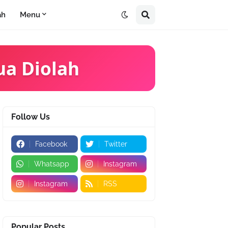
ah
Menu
ua Diolah
Follow Us
Facebook
Twitter
Whatsapp
Instagram
Instagram
RSS
Popular Posts