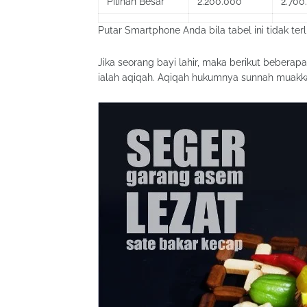
Pilihan Besar
2.200.000
2.700
Putar Smartphone Anda bila tabel ini tidak terl
Jika seorang bayi lahir, maka berikut beberap
ialah aqiqah. Aqiqah hukumnya sunnah muakka