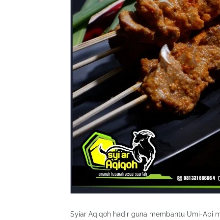
Syiar Aqiqoh hadir guna membantu Umi-Abi m