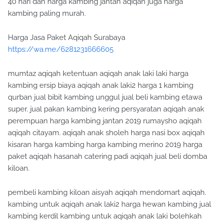
kambing paling murah.
Harga Jasa Paket Aqiqah Surabaya
https://wa.me/6281231666605
mumtaz aqiqah ketentuan aqiqah anak laki laki harga
kambing ersip biaya aqiqah anak laki2 harga 1 kambing
qurban jual bibit kambing unggul jual beli kambing etawa
super. jual pakan kambing kering persyaratan aqiqah anak
perempuan harga kambing jantan 2019 rumaysho aqiqah
aqiqah citayam. aqiqah anak sholeh harga nasi box aqiqah
kisaran harga kambing harga kambing merino 2019 harga
paket aqiqah hasanah catering padi aqiqah jual beli domba
kiloan.
pembeli kambing kiloan aisyah aqiqah mendomart aqiqah.
kambing untuk aqiqah anak laki2 harga hewan kambing jual
kambing kerdil kambing untuk aqiqah anak laki bolehkah
aqiqah pesan catering. santri aqiqah daftar harga kambing