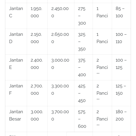
Jantan
1.950.
2.450.00
275
1
85 –
C
000
0
–
Panci
100
300
Jantan
2.150.
2.650.00
325
1
100 –
D
000
0
–
Panci
110
350
Jantan
2.400.
3.000.00
375
2
100 –
E
000
0
–
Panci
125
400
**
Jantan
2.700.
3.300.00
425
2
125 –
F
000
0
–
Panci
150
450
**
Jantan
3.000.
3.700.00
575
2
180 –
Besar
000
0
–
Panci
200
600
**
Pilihan
2.200.
2.700
575 –
2
180 –