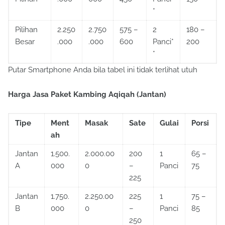
*
Pilihan
2.250
2.750
575 –
2
180 –
Besar
.000
.000
600
Panci*
200
*
Putar Smartphone Anda bila tabel ini tidak terlihat utuh
Harga Jasa Paket Kambing Aqiqah (Jantan)
Tipe
Ment
Masak
Sate
Gulai
Porsi
ah
Jantan
1.500.
2.000.00
200
1
65 –
A
000
0
–
Panci
75
225
Jantan
1.750.
2.250.00
225
1
75 –
B
000
0
–
Panci
85
250