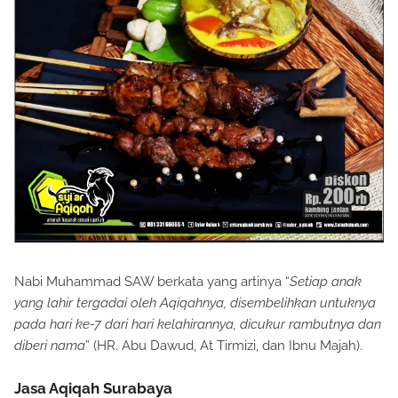
Nabi Muhammad SAW berkata yang artinya “
Setiap anak
yang lahir tergadai oleh Aqiqahnya, disembelihkan untuknya
pada hari ke-7 dari hari kelahirannya, dicukur rambutnya dan
diberi nama
” (HR. Abu Dawud, At Tirmizi, dan Ibnu Majah).
Jasa Aqiqah Surabaya
https://wa.me/6281231666605