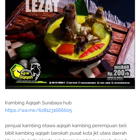
Kambing Aqiqah Surabaya hub
https://wa.me/6281231666605
penjual kambing etawa aqiqah kambing perempuan beli
bibit kambing aqiqah barokah pusat kota jkt utara daerah
khusus ibukota jakarta cek harga kambing. aqiqah daarut