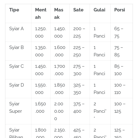
Tipe
Ment
Mas
Sate
Gulai
Porsi
ah
ak
Syiar A
1.250.
1.450.
200 –
1
65 –
000
000
225
Panci
75
Syiar B
1.350.
1.600
225 –
1
75 –
000
.000
250
Panci
85
Syiar C
1.450.
1.700
275 –
1
85 –
000
.000
300
Panci
100
Syiar D
1.550.
1.850
325 –
1
100 –
000
.000
350
Panci
110
Syiar
1.650
2.00
375 –
2
100 –
Super
.000
0.00
400
Panci*
125
0
*
Syiar
1.800
2.150.
425 –
2
125 –
Pilihan
.000
000
450
Panci*
150