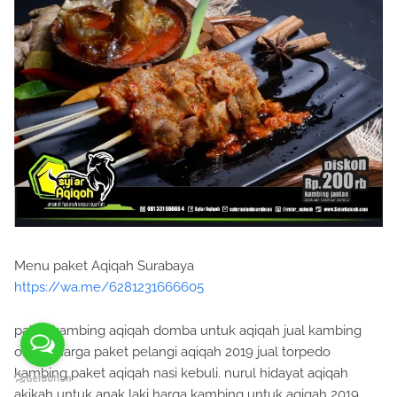
Menu paket Aqiqah Surabaya
https://wa.me/6281231666605
paket kambing aqiqah domba untuk aqiqah jual kambing
online harga paket pelangi aqiqah 2019 jual torpedo
kambing paket aqiqah nasi kebuli. nurul hidayat aqiqah
akikah untuk anak laki harga kambing untuk aqiqah 2019