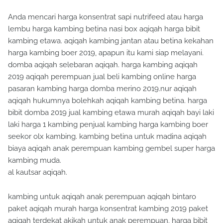
Anda mencari harga konsentrat sapi nutrifeed atau harga
lembu harga kambing betina nasi box aqiqah harga bibit
kambing etawa. aqiqah kambing jantan atau betina kekahan
harga kambing boer 2019, apapun itu kami siap melayani.
domba aqiqah selebaran aqiqah. harga kambing aqiqah
2019 aqiqah perempuan jual beli kambing online harga
pasaran kambing harga domba merino 2019.nur aqiqah
aqiqah hukumnya bolehkah aqiqah kambing betina. harga
bibit domba 2019 jual kambing etawa murah aqiqah bayi laki
laki harga 1 kambing penjual kambing harga kambing boer
seekor olx kambing. kambing betina untuk madina aqiqah
biaya aqiqah anak perempuan kambing gembel super harga
kambing muda.
al kautsar aqiqah.
kambing untuk aqiqah anak perempuan aqiqah bintaro
paket aqiqah murah harga konsentrat kambing 2019 paket
aqiqah terdekat akikah untuk anak perempuan. harga bibit
kambing boer harga kambing gibas 2019 jasa aqiqah