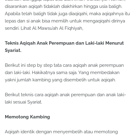
disarankan aqiqah tidaklah diakhirkan hingga usia baligh.
Apabila telah baligh tidak juga diaqiqahi, maka aqiqahnya itu
lepas dan si anak bisa memilih untuk mengaqiqahi dirinya
sendiri. Lihat Al Mawsu’ah Al Fiqhiyah,
Teknis Aqiqah Anak Perempuan dan Laki-laki Menurut
Syariat.
Berikut ini step by step tata cara aqiqah anak perempuan
dan laki-laki. Hakikatnya sama saja. Yang membedakan
yakni jumlah kambing yang disembelih untuk aqiqah.
Berikut teknis cara aqiqah anak perempuan dan anak laki-
laki sesuai Syariat.
Memotong Kambing
Aqiqah identik dengan menyembelih atau memotong
kambing. Tapi di zaman canggih ini, menyembelih kambing