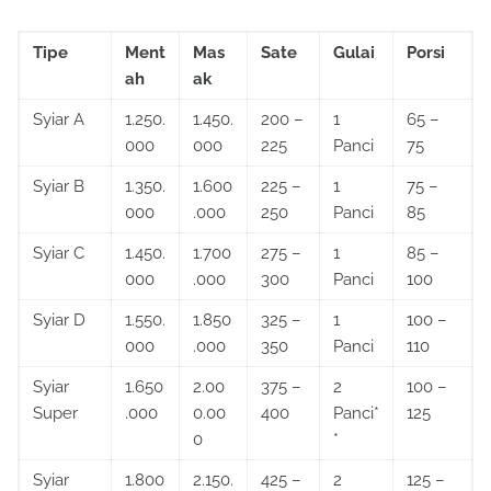
Tipe
Ment
Mas
Sate
Gulai
Porsi
ah
ak
Syiar A
1.250.
1.450.
200 –
1
65 –
000
000
225
Panci
75
Syiar B
1.350.
1.600
225 –
1
75 –
000
.000
250
Panci
85
Syiar C
1.450.
1.700
275 –
1
85 –
000
.000
300
Panci
100
Syiar D
1.550.
1.850
325 –
1
100 –
000
.000
350
Panci
110
Syiar
1.650
2.00
375 –
2
100 –
Super
.000
0.00
400
Panci*
125
0
*
Syiar
1.800
2.150.
425 –
2
125 –