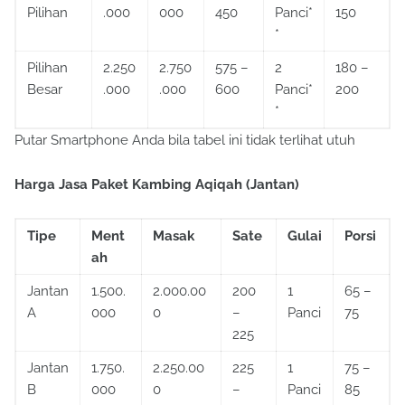
Pilihan
.000
000
450
Panci*
150
*
Pilihan
2.250
2.750
575 –
2
180 –
Besar
.000
.000
600
Panci*
200
*
Putar Smartphone Anda bila tabel ini tidak terlihat utuh
Harga Jasa Paket Kambing Aqiqah (Jantan)
Tipe
Ment
Masak
Sate
Gulai
Porsi
ah
Jantan
1.500.
2.000.00
200
1
65 –
A
000
0
–
Panci
75
225
Jantan
1.750.
2.250.00
225
1
75 –
B
000
0
–
Panci
85