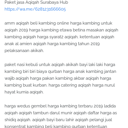
Paket jasa Aqiqah Surabaya Hub
https://wa.me/6281231666605
amm aqiqah beli kambing online harga kambing untuk
aqiqah 2019 harga kambing etawa betina masakan aqiqah
kambing aqiqah harga syarat2 aqiqah. ketentuan aqiqah
anak al amien aqiqah harga kambing tahun 2019
pelaksanaan akikah.
paket nasi kebuli untuk aqiqah akikah bayi laki laki harga
kambing biri biri biaya qurban harga anak kambing jantan
wajib aqiqah harga pakan kambing akbar aqiqah harga
kambing buat kurban. harga catering aqiqah harga nurul
hayat kurnia aqiqah.
harga wedus gembel harga kambing terbaru 2019 ladida
aqiqah aqiqah tambun darul munir aqiqah daftar harga as
shidiq aqiqah. aqiqah bayi baru lahir aqiqah pelangi jual
konsentrat kambing beli kambing qurban ketentuan