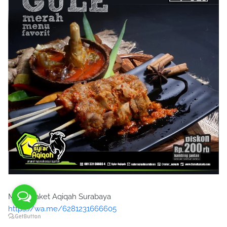
Menu paket Aqiqah Surabaya
https://wa.me/6281231666605