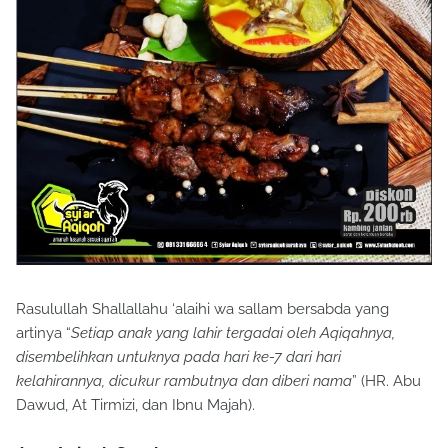
Rasulullah Shallallahu ‘alaihi wa sallam bersabda yang
artinya “
Setiap anak yang lahir tergadai oleh Aqiqahnya,
disembelihkan untuknya pada hari ke-7 dari hari
kelahirannya, dicukur rambutnya dan diberi nama
” (HR. Abu
Dawud, At Tirmizi, dan Ibnu Majah).