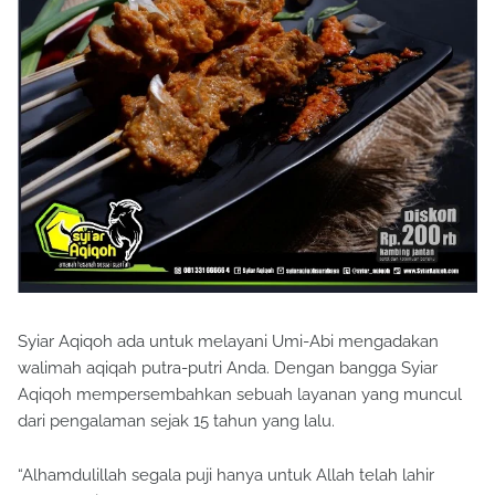
Syiar Aqiqoh ada untuk melayani Umi-Abi mengadakan
walimah aqiqah putra-putri Anda. Dengan bangga Syiar
Aqiqoh mempersembahkan sebuah layanan yang muncul
dari pengalaman sejak 15 tahun yang lalu.
“Alhamdulillah segala puji hanya untuk Allah telah lahir