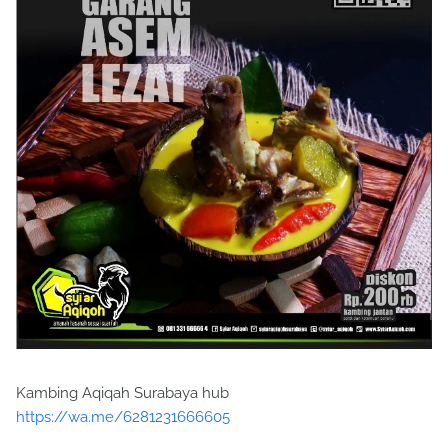
Kambing Aqiqah Surabaya hub
https://wa.me/6281231666605