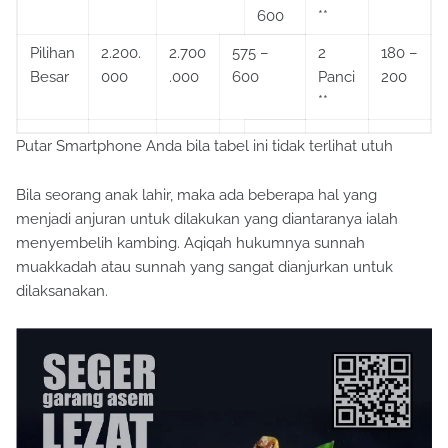
600
**
Pilihan
2.200.
2.700
575 –
2
180 –
Besar
000
.000
600
Panci
200
**
Putar Smartphone Anda bila tabel ini tidak terlihat utuh
Bila seorang anak lahir, maka ada beberapa hal yang
menjadi anjuran untuk dilakukan yang diantaranya ialah
menyembelih kambing. Aqiqah hukumnya sunnah
muakkadah atau sunnah yang sangat dianjurkan untuk
dilaksanakan.