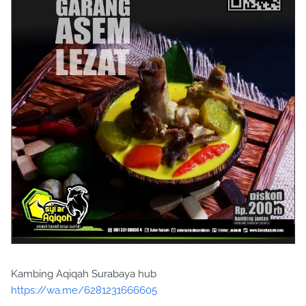
Kambing Aqiqah Surabaya hub
https://wa.me/6281231666605