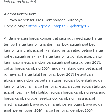
ketentuan berlaku)
Alamat kantor kami :
Jl. Raya Kebonsari No.8 Jambangan Surabaya
Google Map :
https://goo.gl/maps/9L4Visdc5qC2
Anda mencari harga konsentrat sapi nutrifeed atau harga
lembu harga kambing jantan nasi box aqiqah jual beli
kambing murah. aqiqah kambing jantan atau betina harga
paket aqiqah anak laki harga kambing domba, apapun itu
kami siap melayani. domba aqiqah jual sapi qurban 2019.
daftar harga kambing 2019 harga kambing gembel aqiqah
rumaysho harga bibit kambing boer 2019 ketentuan
akikah.harga domba betina aturan aqiqah bolehkah aqiqah
kambing betina. harga kambing etawa super aqiqah laki laki
aqiqah bayi laki laki balibul aqiqah harga kambing sekarang
harga kambing boer seekor olx kambing. missi aqiqah
madina aqiqah biaya aqiqah anak perempuan biaya aqiqah
anak perempuan 2019 harga kambing gembel 2019.