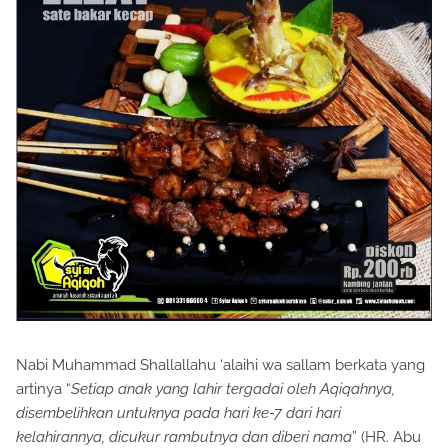
Nabi Muhammad Shallallahu ‘alaihi wa sallam berkata yang
artinya “
Setiap anak yang lahir tergadai oleh Aqiqahnya,
disembelihkan untuknya pada hari ke-7 dari hari
kelahirannya, dicukur rambutnya dan diberi nama
” (HR. Abu