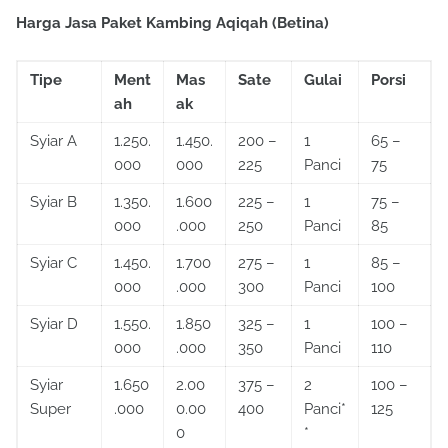
Harga Jasa Paket Kambing Aqiqah (Betina)
Tipe
Ment
Mas
Sate
Gulai
Porsi
ah
ak
Syiar A
1.250.
1.450.
200 –
1
65 –
000
000
225
Panci
75
Syiar B
1.350.
1.600
225 –
1
75 –
000
.000
250
Panci
85
Syiar C
1.450.
1.700
275 –
1
85 –
000
.000
300
Panci
100
Syiar D
1.550.
1.850
325 –
1
100 –
000
.000
350
Panci
110
Syiar
1.650
2.00
375 –
2
100 –
Super
.000
0.00
400
Panci*
125
0
*