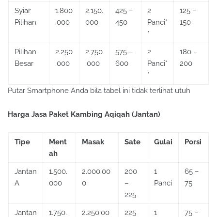
Syiar
1.800
2.150.
425 –
2
125 –
Pilihan
.000
000
450
Panci*
150
*
Pilihan
2.250
2.750
575 –
2
180 –
Besar
.000
.000
600
Panci*
200
*
Putar Smartphone Anda bila tabel ini tidak terlihat utuh
Harga Jasa Paket Kambing Aqiqah (Jantan)
Tipe
Ment
Masak
Sate
Gulai
Porsi
ah
Jantan
1.500.
2.000.00
200
1
65 –
A
000
0
–
Panci
75
225
Jantan
1.750.
2.250.00
225
1
75 –