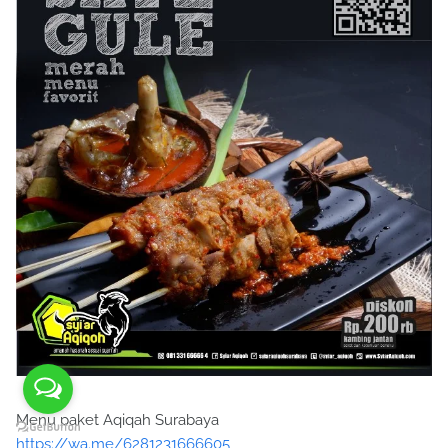
Menu paket Aqiqah Surabaya
https://wa.me/6281231666605