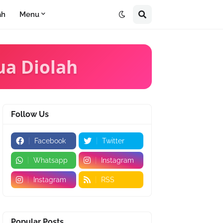
ah
Menu
ua Diolah
Follow Us
Facebook
Twitter
Whatsapp
Instagram
Instagram
RSS
Popular Posts