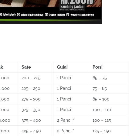
ak
Sate
Gulai
Porsi
0.000
200 – 225
1 Panci
65 – 75
0.000
225 – 250
1 Panci
75 – 85
0.000
275 – 300
1 Panci
85 – 100
0.000
325 – 350
1 Panci
100 – 110
0.000
375 – 400
2 Panci**
100 – 125
0.000
425 – 450
2 Panci**
125 – 150