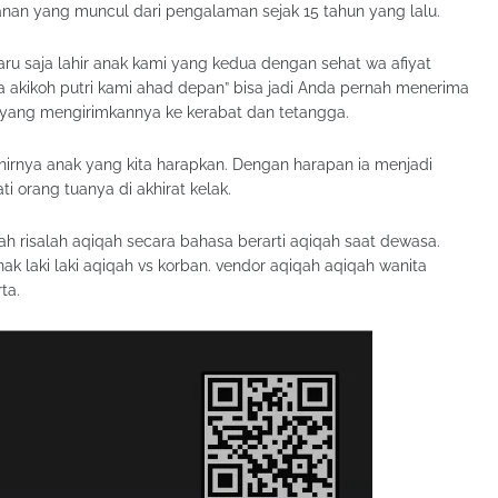
n yang muncul dari pengalaman sejak 15 tahun yang lalu.
baru saja lahir anak kami yang kedua dengan sehat wa afiyat
akikoh putri kami ahad depan” bisa jadi Anda pernah menerima
 yang mengirimkannya ke kerabat dan tetangga.
hirnya anak yang kita harapkan. Dengan harapan ia menjadi
i orang tuanya di akhirat kelak.
h risalah aqiqah secara bahasa berarti aqiqah saat dewasa.
k laki laki aqiqah vs korban. vendor aqiqah aqiqah wanita
ta.