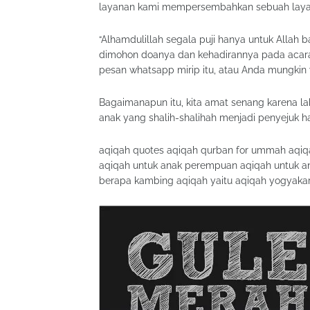
layanan kami mempersembahkan sebuah layana
“Alhamdulillah segala puji hanya untuk Allah 
dimohon doanya dan kehadirannya pada acara 
pesan whatsapp mirip itu, atau Anda mungkin
Bagaimanapun itu, kita amat senang karena la
anak yang shalih-shalihah menjadi penyejuk hat
aqiqah quotes aqiqah qurban for ummah aqiqa
aqiqah untuk anak perempuan aqiqah untuk ana
berapa kambing aqiqah yaitu aqiqah yogyakar