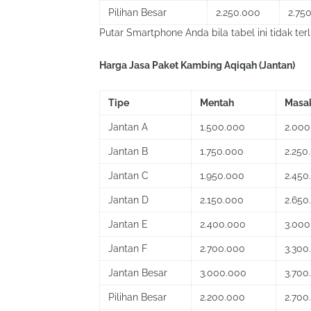
Pilihan Besar
2.250.000
2.75
Putar Smartphone Anda bila tabel ini tidak terl
Harga Jasa Paket Kambing Aqiqah (Jantan)
Tipe
Mentah
Masa
Jantan A
1.500.000
2.000
Jantan B
1.750.000
2.250
Jantan C
1.950.000
2.450
Jantan D
2.150.000
2.650
Jantan E
2.400.000
3.000
Jantan F
2.700.000
3.300
Jantan Besar
3.000.000
3.700
Pilihan Besar
2.200.000
2.700