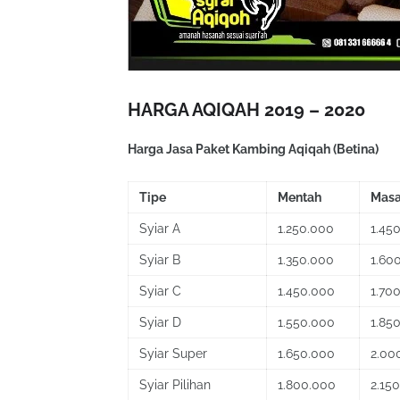
HARGA AQIQAH 2019 – 2020
Harga Jasa Paket Kambing Aqiqah (Betina)
Tipe
Mentah
Mas
Syiar A
1.250.000
1.45
Syiar B
1.350.000
1.60
Syiar C
1.450.000
1.70
Syiar D
1.550.000
1.85
Syiar Super
1.650.000
2.00
Syiar Pilihan
1.800.000
2.15