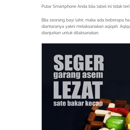
Putar Smartphone Anda bila tabel ini tidak terl
Bila seorang bayi lahir, maka ada beberapa h
diantaranya yakni melaksanakan aqiqah. Aqi
dianjurkan untuk dilaksanakan.