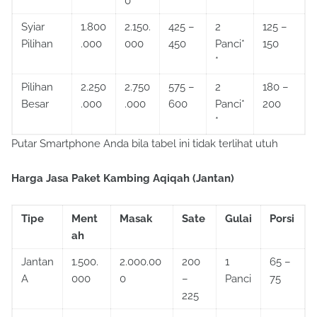
0
*
Syiar
1.800
2.150.
425 –
2
125 –
Pilihan
.000
000
450
Panci*
150
*
Pilihan
2.250
2.750
575 –
2
180 –
Besar
.000
.000
600
Panci*
200
*
Putar Smartphone Anda bila tabel ini tidak terlihat utuh
Harga Jasa Paket Kambing Aqiqah (Jantan)
Tipe
Ment
Masak
Sate
Gulai
Porsi
ah
Jantan
1.500.
2.000.00
200
1
65 –
A
000
0
–
Panci
75
225