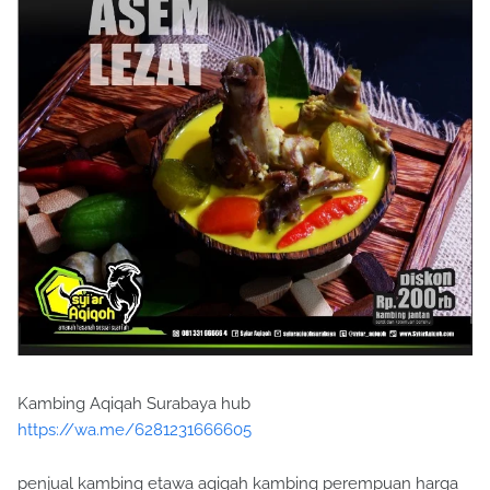
Kambing Aqiqah Surabaya hub
https://wa.me/6281231666605
penjual kambing etawa aqiqah kambing perempuan harga