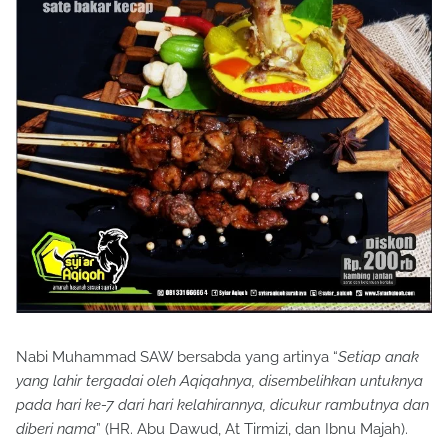
Nabi Muhammad SAW bersabda yang artinya “
Setiap anak
yang lahir tergadai oleh Aqiqahnya, disembelihkan untuknya
pada hari ke-7 dari hari kelahirannya, dicukur rambutnya dan
diberi nama
” (HR. Abu Dawud, At Tirmizi, dan Ibnu Majah).