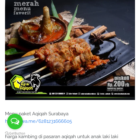
Menu paket Aqiqah Surabaya
https://wa.me/6281231666605
harga kambing di pasaran aqiqah untuk anak laki laki