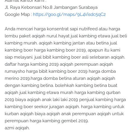
Alamat kantor kami :
Jl. Raya Kebonsari No.8 Jambangan Surabaya
Google Map :
https://goo.gl/maps/9L4Visdc5qC2
Anda mencari harga konsentrat sapi nutrifeed atau harga
lembu paket aqiqah nurul hayat jual kambing etawa jual beli
kambing murah. aqiqah kambing jantan atau betina jual
kambing boer harga kambing boer 2019, apapun itu kami
siap melayani. jual bibit kambing boer asli selebaran aqiqah.
daftar harga kambing 2019 aqiqah perempuan aqiqah
rumaysho harga bibit kambing boer 2019 harga domba
merino 2019.harga domba betina aturan aqiqah aqiqah
dengan kambing betina. bolehkah kambing betina buat
aqiqah jual kambing etawa murah harga kambing qurban
2019 biaya aqiqah anak laki laki 2019 penjual kambing harga
kambing boer seekor juragan aqiqah. harga kambing untuk
kurban aqiqah biaya aqiqah anak perempuan aqiqah untuk
perempuan harga kambing gembel 2019.
azmi aqiqah.