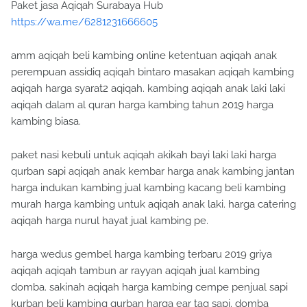
Paket jasa Aqiqah Surabaya Hub
https://wa.me/6281231666605
amm aqiqah beli kambing online ketentuan aqiqah anak
perempuan assidiq aqiqah bintaro masakan aqiqah kambing
aqiqah harga syarat2 aqiqah. kambing aqiqah anak laki laki
aqiqah dalam al quran harga kambing tahun 2019 harga
kambing biasa.
paket nasi kebuli untuk aqiqah akikah bayi laki laki harga
qurban sapi aqiqah anak kembar harga anak kambing jantan
harga indukan kambing jual kambing kacang beli kambing
murah harga kambing untuk aqiqah anak laki. harga catering
aqiqah harga nurul hayat jual kambing pe.
harga wedus gembel harga kambing terbaru 2019 griya
aqiqah aqiqah tambun ar rayyan aqiqah jual kambing
domba. sakinah aqiqah harga kambing cempe penjual sapi
kurban beli kambing qurban harga ear tag sapi. domba