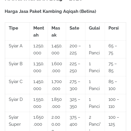
Harga Jasa Paket Kambing Aqiqah (Betina)
Tipe
Ment
Mas
Sate
Gulai
Porsi
ah
ak
Syiar A
1.250.
1.450.
200 –
1
65 –
000
000
225
Panci
75
Syiar B
1.350.
1.600
225 –
1
75 –
000
.000
250
Panci
85
Syiar C
1.450.
1.700
275 –
1
85 –
000
.000
300
Panci
100
Syiar D
1.550.
1.850
325 –
1
100 –
000
.000
350
Panci
110
Syiar
1.650
2.00
375 –
2
100 –
Super
.000
0.00
400
Panci*
125