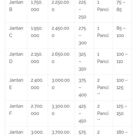
Jantan
1.750.
2.250.00
225
1
75 –
B
000
0
–
Panci
85
250
Jantan
1.950.
2.450.00
275
1
85 –
C
000
0
–
Panci
100
300
Jantan
2.150.
2.650.00
325
1
100 –
D
000
0
–
Panci
110
350
Jantan
2.400.
3.000.00
375
2
100 –
E
000
0
–
Panci
125
400
**
Jantan
2.700.
3.300.00
425
2
125 –
F
000
0
–
Panci
150
450
**
Jantan
3.000.
3.700.00
575
2
180 –