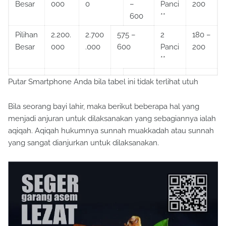
Besar
000
0
–
Panci
200
600
**
Pilihan
2.200.
2.700
575 –
2
180 –
Besar
000
.000
600
Panci
200
**
Putar Smartphone Anda bila tabel ini tidak terlihat utuh
Bila seorang bayi lahir, maka berikut beberapa hal yang
menjadi anjuran untuk dilaksanakan yang sebagiannya ialah
aqiqah. Aqiqah hukumnya sunnah muakkadah atau sunnah
yang sangat dianjurkan untuk dilaksanakan.