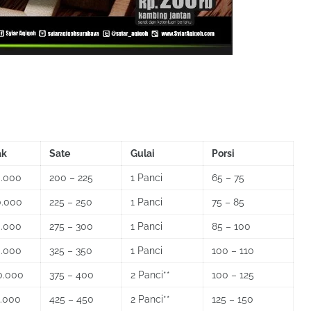
ak
Sate
Gulai
Porsi
0.000
200 – 225
1 Panci
65 – 75
0.000
225 – 250
1 Panci
75 – 85
0.000
275 – 300
1 Panci
85 – 100
0.000
325 – 350
1 Panci
100 – 110
0.000
375 – 400
2 Panci**
100 – 125
0.000
425 – 450
2 Panci**
125 – 150