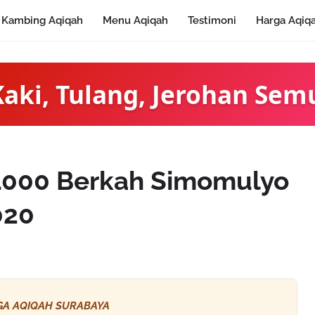
Kambing Aqiqah
Menu Aqiqah
Testimoni
Harga Aqiq
Kaki, Tulang, Jerohan Sem
 1000 Berkah Simomulyo
020
A AQIQAH SURABAYA