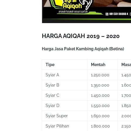
HARGA AQIQAH 2019 – 2020
Harga Jasa Paket Kambing Aqiqah (Betina)
Tipe
Mentah
Mas
Syiar A
1.250.000
1.45
Syiar B
1.350.000
1.60
Syiar C
1.450.000
1.70
Syiar D
1.550.000
1.85
Syiar Super
1.650.000
2.00
Syiar Pilihan
1.800.000
2.15