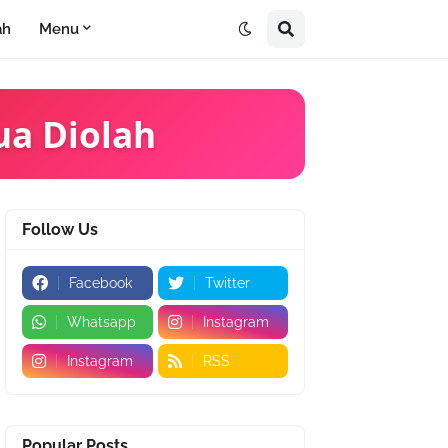
ah
Menu
ua Diolah
Follow Us
Facebook
Twitter
Whatsapp
Instagram
Instagram
RSS
Popular Posts