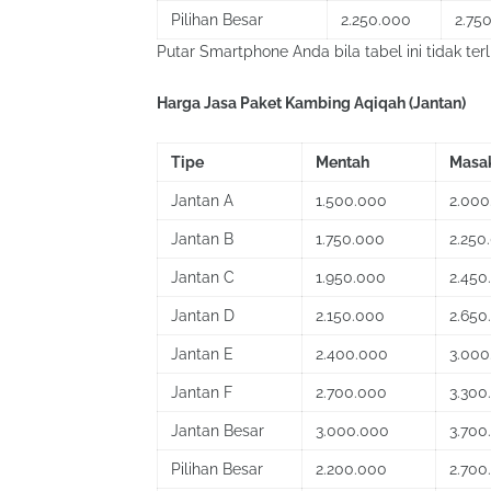
Pilihan Besar
2.250.000
2.75
Putar Smartphone Anda bila tabel ini tidak terl
Harga Jasa Paket Kambing Aqiqah (Jantan)
Tipe
Mentah
Masa
Jantan A
1.500.000
2.000
Jantan B
1.750.000
2.250
Jantan C
1.950.000
2.450
Jantan D
2.150.000
2.650
Jantan E
2.400.000
3.000
Jantan F
2.700.000
3.300
Jantan Besar
3.000.000
3.700
Pilihan Besar
2.200.000
2.700