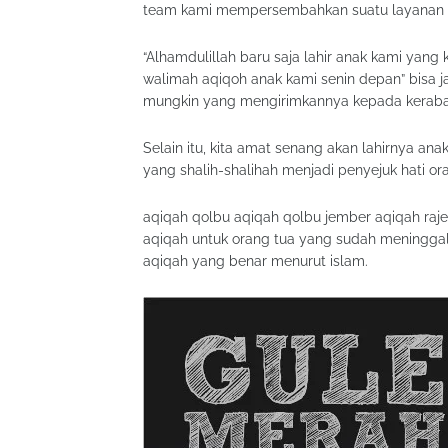
team kami mempersembahkan suatu layanan yan
“Alhamdulillah baru saja lahir anak kami ya
walimah aqiqoh anak kami senin depan” bisa j
mungkin yang mengirimkannya kepada keraba
Selain itu, kita amat senang akan lahirnya a
yang shalih-shalihah menjadi penyejuk hati ora
aqiqah qolbu aqiqah qolbu jember aqiqah raje
aqiqah untuk orang tua yang sudah meninggal 
aqiqah yang benar menurut islam.