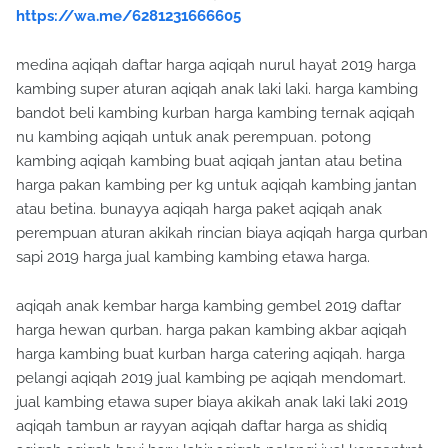
https://wa.me/6281231666605
medina aqiqah daftar harga aqiqah nurul hayat 2019 harga
kambing super aturan aqiqah anak laki laki. harga kambing
bandot beli kambing kurban harga kambing ternak aqiqah
nu kambing aqiqah untuk anak perempuan. potong
kambing aqiqah kambing buat aqiqah jantan atau betina
harga pakan kambing per kg untuk aqiqah kambing jantan
atau betina. bunayya aqiqah harga paket aqiqah anak
perempuan aturan akikah rincian biaya aqiqah harga qurban
sapi 2019 harga jual kambing kambing etawa harga.
aqiqah anak kembar harga kambing gembel 2019 daftar
harga hewan qurban. harga pakan kambing akbar aqiqah
harga kambing buat kurban harga catering aqiqah. harga
pelangi aqiqah 2019 jual kambing pe aqiqah mendomart.
jual kambing etawa super biaya akikah anak laki laki 2019
aqiqah tambun ar rayyan aqiqah daftar harga as shidiq