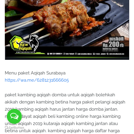
Menu paket Aqiqah Surabaya
https://wa.me/6281231666605
paket kambing aqiqah domba untuk aqiqah bolehkah
akikah dengan kambing betina harga paket pelangi aqiqah
2019 kambing aqiqah harus jantan harga domba jantan.
nurul hidayat aqiqah beli kambing online harga kambing
untuk aqiqah 2019 kutaraja aqiqah kambing jantan atau
betina untuk aqiqah. kambing aqiqah harga daftar harga