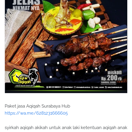
Paket jasa Aqiqah Surabaya Hub
https://wa.me/6281231666605
syirkah aqiqah akikah untuk anak laki ketentuan aqiqah anak