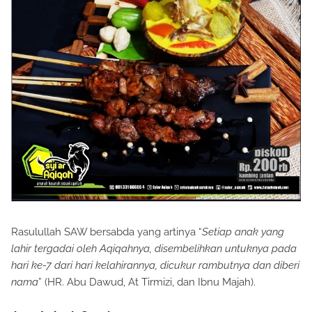
Rasulullah SAW bersabda yang artinya “
Setiap anak yang
lahir tergadai oleh Aqiqahnya, disembelihkan untuknya pada
hari ke-7 dari hari kelahirannya, dicukur rambutnya dan diberi
nama
” (HR. Abu Dawud, At Tirmizi, dan Ibnu Majah).