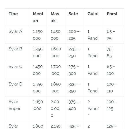
Tipe
Ment
Mas
Sate
Gulai
Porsi
ah
ak
Syiar A
1.250.
1.450.
200 –
1
65 –
000
000
225
Panci
75
Syiar B
1.350.
1.600
225 –
1
75 –
000
.000
250
Panci
85
Syiar C
1.450.
1.700
275 –
1
85 –
000
.000
300
Panci
100
Syiar D
1.550.
1.850
325 –
1
100 –
000
.000
350
Panci
110
Syiar
1.650
2.00
375 –
2
100 –
Super
.000
0.00
400
Panci*
125
0
*
Syiar
1.800
2.150.
425 –
2
125 –