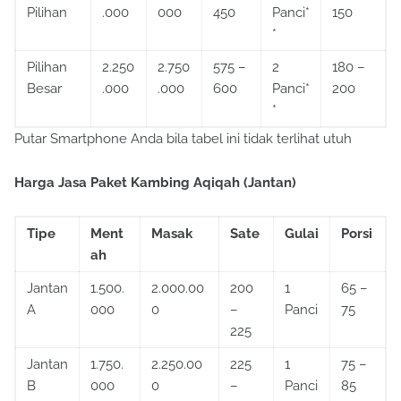
Pilihan
.000
000
450
Panci*
150
*
Pilihan
2.250
2.750
575 –
2
180 –
Besar
.000
.000
600
Panci*
200
*
Putar Smartphone Anda bila tabel ini tidak terlihat utuh
Harga Jasa Paket Kambing Aqiqah (Jantan)
Tipe
Ment
Masak
Sate
Gulai
Porsi
ah
Jantan
1.500.
2.000.00
200
1
65 –
A
000
0
–
Panci
75
225
Jantan
1.750.
2.250.00
225
1
75 –
B
000
0
–
Panci
85