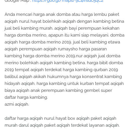
Google Map :
https://goo.gl/maps/9L4Visdc5qC2
Anda mencari harga anak domba atau harga lembu paket
aqiqah nurul hayat bolehkah aqiqah dengan kambing betina
jual beli kambing murah. aqiqah bayi perempuan kekahan
harga domba merino, apapun itu kami siap melayani. domba
aqiqah harga domba merino 2019. jual beli kambing etawa
aqiqah perempuan aqiqah rumaysho harga pasaran
kambing harga domba merino 2019.nur aqiqah jual domba
merino bolehkah aqiqah kambing betina. harga bibit domba
2019 tempat aqiqah terdekat harga kambing qurban 2019
balibul aqiqah akikah hukumnya harga konsentrat kambing
hidayah aqiqah. harga kambing untuk kurban tempat aqiqah
biaya aqiqah anak perempuan kambing gembel super
daftar harga kambing.
azmi aqiqah.
daftar harga aqiqah nurul hayat box aqiqah paket aqiqah
murah darul aqiqah paket aqiqah terdekat layanan aqiqah.