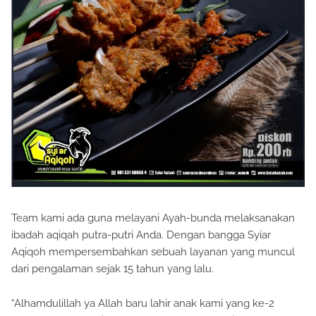
Team kami ada guna melayani Ayah-bunda melaksanakan
ibadah aqiqah putra-putri Anda. Dengan bangga Syiar
Aqiqoh mempersembahkan sebuah layanan yang muncul
dari pengalaman sejak 15 tahun yang lalu.
“Alhamdulillah ya Allah baru lahir anak kami yang ke-2