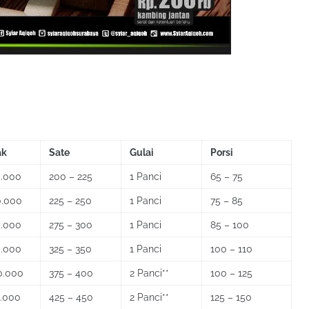
ak
Sate
Gulai
Porsi
0.000
200 – 225
1 Panci
65 – 75
0.000
225 – 250
1 Panci
75 – 85
0.000
275 – 300
1 Panci
85 – 100
0.000
325 – 350
1 Panci
100 – 110
0.000
375 – 400
2 Panci**
100 – 125
0.000
425 – 450
2 Panci**
125 – 150