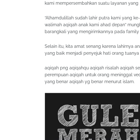
kami mempersembahkan suatu layanan yang lah
“Alhamdulillah sudah lahir putra kami yang 
walimah aqiqah anak kami ahad depan” mungk
barangkali yang mengirimkannya pada family
Selain itu, kita amat senang karena lahirnya
yang baik menjadi penyejuk hati orang tuanya d
aqiqah png aqiqahqu aqiqah risalah aqiqah s
perempuan aqiqah untuk orang meninggal vect
yang benar aqiqah yg benar menurut islam.