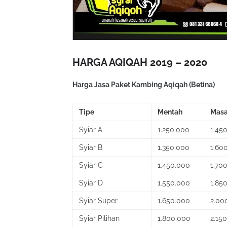
HARGA AQIQAH 2019 – 2020
Harga Jasa Paket Kambing Aqiqah (Betina)
Tipe
Mentah
Mas
Syiar A
1.250.000
1.45
Syiar B
1.350.000
1.60
Syiar C
1.450.000
1.70
Syiar D
1.550.000
1.85
Syiar Super
1.650.000
2.00
Syiar Pilihan
1.800.000
2.15