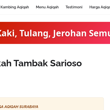
Kambing Aqiqah
Menu Aqiqah
Testimoni
Harga Aqiq
Kaki, Tulang, Jerohan Sem
kah Tambak Sarioso
A AQIQAH SURABAYA