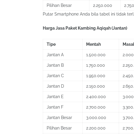
Pilihan Besar
2.250.000
2.75
Putar Smartphone Anda bila tabel ini tidak terl
Harga Jasa Paket Kambing Aqiqah (Jantan)
Tipe
Mentah
Masa
Jantan A
1.500.000
2.000
Jantan B
1.750.000
2.250
Jantan C
1.950.000
2.450
Jantan D
2.150.000
2.650
Jantan E
2.400.000
3.000
Jantan F
2.700.000
3.300
Jantan Besar
3.000.000
3.700
Pilihan Besar
2.200.000
2.700