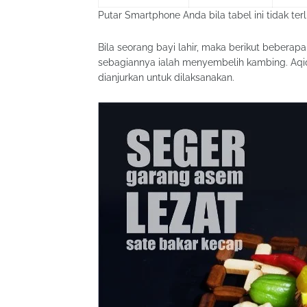
Putar Smartphone Anda bila tabel ini tidak terl
Bila seorang bayi lahir, maka berikut bebera
sebagiannya ialah menyembelih kambing. Aq
dianjurkan untuk dilaksanakan.