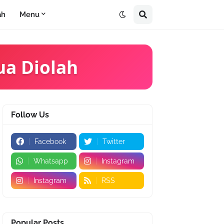
ah
Menu
ua Diolah
Follow Us
Facebook
Twitter
Whatsapp
Instagram
Instagram
RSS
Popular Posts