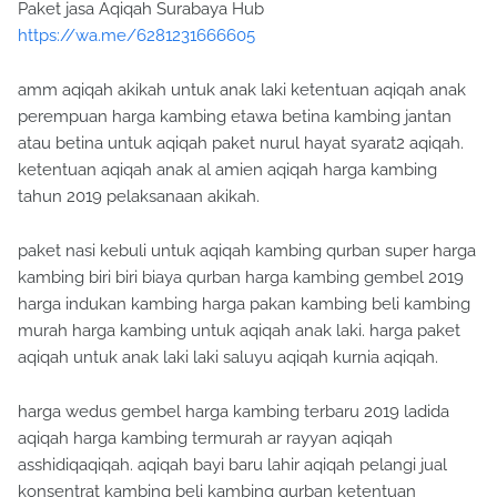
Paket jasa Aqiqah Surabaya Hub
https://wa.me/6281231666605
amm aqiqah akikah untuk anak laki ketentuan aqiqah anak
perempuan harga kambing etawa betina kambing jantan
atau betina untuk aqiqah paket nurul hayat syarat2 aqiqah.
ketentuan aqiqah anak al amien aqiqah harga kambing
tahun 2019 pelaksanaan akikah.
paket nasi kebuli untuk aqiqah kambing qurban super harga
kambing biri biri biaya qurban harga kambing gembel 2019
harga indukan kambing harga pakan kambing beli kambing
murah harga kambing untuk aqiqah anak laki. harga paket
aqiqah untuk anak laki laki saluyu aqiqah kurnia aqiqah.
harga wedus gembel harga kambing terbaru 2019 ladida
aqiqah harga kambing termurah ar rayyan aqiqah
asshidiqaqiqah. aqiqah bayi baru lahir aqiqah pelangi jual
konsentrat kambing beli kambing qurban ketentuan