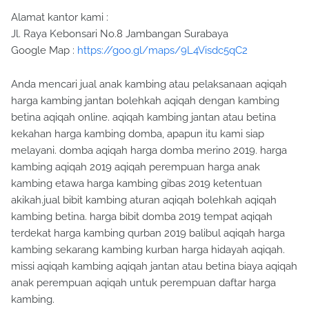
Alamat kantor kami :
Jl. Raya Kebonsari No.8 Jambangan Surabaya
Google Map :
https://goo.gl/maps/9L4Visdc5qC2
Anda mencari jual anak kambing atau pelaksanaan aqiqah
harga kambing jantan bolehkah aqiqah dengan kambing
betina aqiqah online. aqiqah kambing jantan atau betina
kekahan harga kambing domba, apapun itu kami siap
melayani. domba aqiqah harga domba merino 2019. harga
kambing aqiqah 2019 aqiqah perempuan harga anak
kambing etawa harga kambing gibas 2019 ketentuan
akikah.jual bibit kambing aturan aqiqah bolehkah aqiqah
kambing betina. harga bibit domba 2019 tempat aqiqah
terdekat harga kambing qurban 2019 balibul aqiqah harga
kambing sekarang kambing kurban harga hidayah aqiqah.
missi aqiqah kambing aqiqah jantan atau betina biaya aqiqah
anak perempuan aqiqah untuk perempuan daftar harga
kambing.