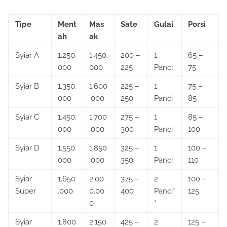
Tipe
Ment
Mas
Sate
Gulai
Porsi
ah
ak
Syiar A
1.250.
1.450.
200 –
1
65 –
000
000
225
Panci
75
Syiar B
1.350.
1.600
225 –
1
75 –
000
.000
250
Panci
85
Syiar C
1.450.
1.700
275 –
1
85 –
000
.000
300
Panci
100
Syiar D
1.550.
1.850
325 –
1
100 –
000
.000
350
Panci
110
Syiar
1.650
2.00
375 –
2
100 –
Super
.000
0.00
400
Panci*
125
0
*
Syiar
1.800
2.150.
425 –
2
125 –