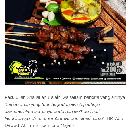
Rasulullah Shallallahu ‘alaihi wa sallam berkata yang artinya
“
Setiap anak yang lahir tergadai oleh Aqiqahnya,
disembelihkan untuknya pada hari ke-7 dari hari
kelahirannya, dicukur rambutnya dan diberi nama
” (HR. Abu
Dawud, At Tirmizi, dan Ibnu Majah).