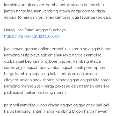
kambing untuk aqiqah. domba untuk aqiqah betina atau
jantan harga indukan kambing etawa harga domba biasa
aqiqah 40 hari dan beli anak kambing juga tabungan aqiqah.
Harga Jasa Paket Aqiqah Surabaya
https://wa.me/6281231666605
jual hewan qurban online tempat jual kambing aqiqah harga
kambing ersip biaya aqiqah anak laki2 harga 1 kambing
qurban jual beli kambing boer jual beli kambing etawa
super. pojok aqiqah persyaratan aqiqah anak perempuan
harga kambing sepasang kata2 untuk aqiqah aqiqah
citayam. aqiqah anak sholeh allana aqiqah aqiqah kita harga
kambing merino 2019 harga paket aqiqah hasanah catering
padi aqiqah pakan kambing murah.
pembeli kambing kiloan aisyah aqiqah aqiqah anak laki laki
harus kambing jantan. harga kambing bligon harga hewan