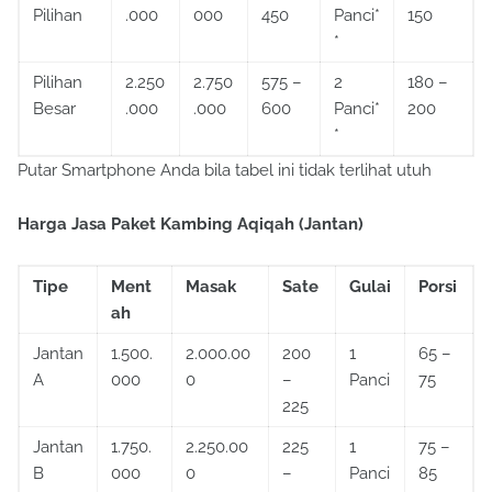
Pilihan
.000
000
450
Panci*
150
*
Pilihan
2.250
2.750
575 –
2
180 –
Besar
.000
.000
600
Panci*
200
*
Putar Smartphone Anda bila tabel ini tidak terlihat utuh
Harga Jasa Paket Kambing Aqiqah (Jantan)
Tipe
Ment
Masak
Sate
Gulai
Porsi
ah
Jantan
1.500.
2.000.00
200
1
65 –
A
000
0
–
Panci
75
225
Jantan
1.750.
2.250.00
225
1
75 –
B
000
0
–
Panci
85