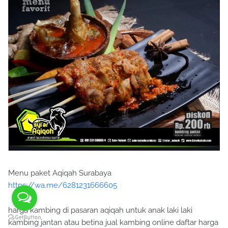
Menu paket Aqiqah Surabaya
https://wa.me/6281231666605
harga kambing di pasaran aqiqah untuk anak laki laki
kambing jantan atau betina jual kambing online daftar harga