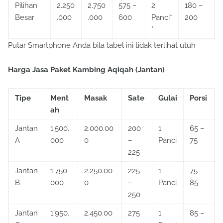
Pilihan
2.250
2.750
575 –
2
180 –
Besar
.000
.000
600
Panci*
200
*
Putar Smartphone Anda bila tabel ini tidak terlihat utuh
Harga Jasa Paket Kambing Aqiqah (Jantan)
Tipe
Ment
Masak
Sate
Gulai
Porsi
ah
Jantan
1.500.
2.000.00
200
1
65 –
A
000
0
–
Panci
75
225
Jantan
1.750.
2.250.00
225
1
75 –
B
000
0
–
Panci
85
250
Jantan
1.950.
2.450.00
275
1
85 –