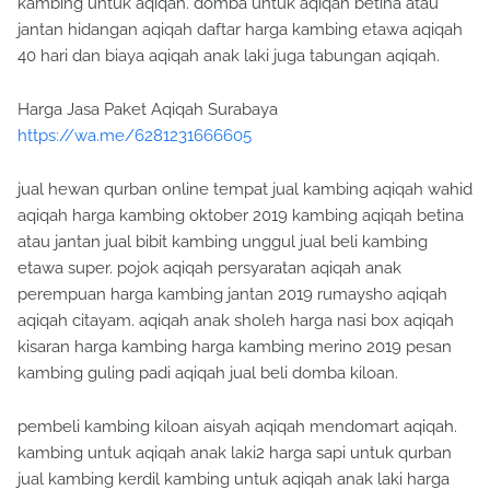
kambing untuk aqiqah. domba untuk aqiqah betina atau
jantan hidangan aqiqah daftar harga kambing etawa aqiqah
40 hari dan biaya aqiqah anak laki juga tabungan aqiqah.
Harga Jasa Paket Aqiqah Surabaya
https://wa.me/6281231666605
jual hewan qurban online tempat jual kambing aqiqah wahid
aqiqah harga kambing oktober 2019 kambing aqiqah betina
atau jantan jual bibit kambing unggul jual beli kambing
etawa super. pojok aqiqah persyaratan aqiqah anak
perempuan harga kambing jantan 2019 rumaysho aqiqah
aqiqah citayam. aqiqah anak sholeh harga nasi box aqiqah
kisaran harga kambing harga kambing merino 2019 pesan
kambing guling padi aqiqah jual beli domba kiloan.
pembeli kambing kiloan aisyah aqiqah mendomart aqiqah.
kambing untuk aqiqah anak laki2 harga sapi untuk qurban
jual kambing kerdil kambing untuk aqiqah anak laki harga