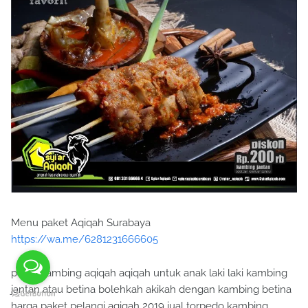
Menu paket Aqiqah Surabaya
https://wa.me/6281231666605
paket kambing aqiqah aqiqah untuk anak laki laki kambing
jantan atau betina bolehkah akikah dengan kambing betina
harga paket pelangi aqiqah 2019 jual torpedo kambing