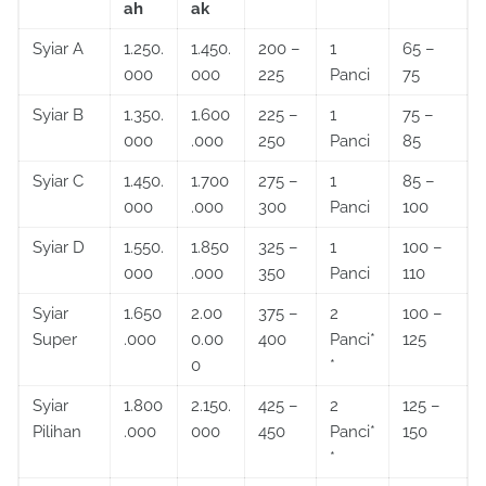
ah
ak
Syiar A
1.250.
1.450.
200 –
1
65 –
000
000
225
Panci
75
Syiar B
1.350.
1.600
225 –
1
75 –
000
.000
250
Panci
85
Syiar C
1.450.
1.700
275 –
1
85 –
000
.000
300
Panci
100
Syiar D
1.550.
1.850
325 –
1
100 –
000
.000
350
Panci
110
Syiar
1.650
2.00
375 –
2
100 –
Super
.000
0.00
400
Panci*
125
0
*
Syiar
1.800
2.150.
425 –
2
125 –
Pilihan
.000
000
450
Panci*
150
*