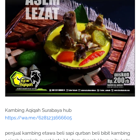
Kambing Aqiqah Surabaya hub
https://wa.me/6281231666605
penjual kambing etawa beli sapi qurban beli bibit kambing