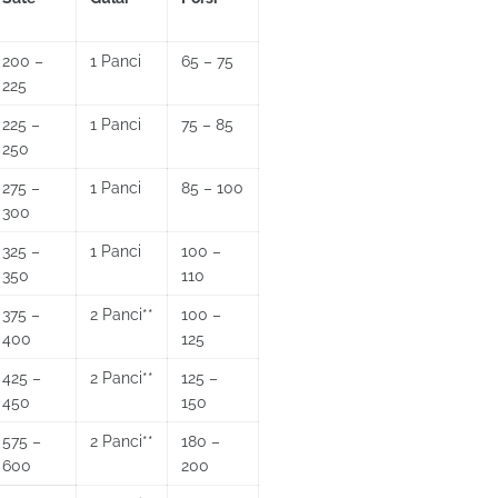
200 –
1 Panci
65 – 75
225
225 –
1 Panci
75 – 85
250
275 –
1 Panci
85 – 100
300
325 –
1 Panci
100 –
350
110
375 –
2 Panci**
100 –
400
125
425 –
2 Panci**
125 –
450
150
575 –
2 Panci**
180 –
600
200