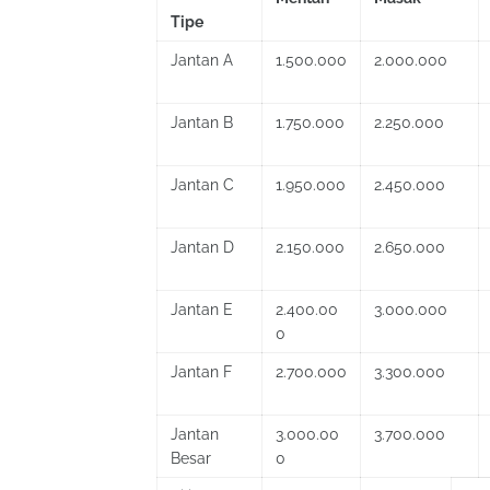
Tipe
Jantan A
1.500.000
2.000.000
Jantan B
1.750.000
2.250.000
Jantan C
1.950.000
2.450.000
Jantan D
2.150.000
2.650.000
Jantan E
2.400.00
3.000.000
0
Jantan F
2.700.000
3.300.000
Jantan
3.000.00
3.700.000
Besar
0