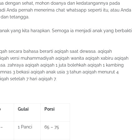
kedua dengan sehat, mohon doanya dan kedatangannya pada
jadi Anda pernah menerima chat whatsapp seperti itu, atau Anda
dan tetangga.
ya anak yang kita harapkan. Semoga ia menjadi anak yang berbakti
.
qah secara bahasa berarti aqiqah saat dewasa. aqiqah
iqah versi muhammadiyah aqiqah wanita aqiqah xabiru aqiqah
sa. zahraya aqiqah aqiqah 1 juta bolehkah aqiqah 1 kambing
rumnas 3 bekasi aqiqah anak usia 3 tahun aqiqah menurut 4
qah setelah 7 hari aqiqah 7.
e
Gulai
Porsi
 –
1 Panci
65 – 75