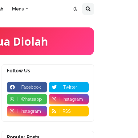
ah
Menu
ua Diolah
Follow Us
Facebook
Twitter
Whatsapp
Instagram
Instagram
RSS
Popular Posts