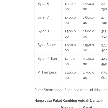
Syiar B
1.300.0
1.550.0
225 
00
00
250
Syiar C
1.400.0
1.650.0
275 
00
00
300
Syiar D
1.500.0
1.800.0
325 
00
00
350
Syiar Super
1.600.0
1.950.0
375 
00
00
400
Syiar Pilihan
1.750.0
2.100.0
425 
00
00
450
Pilihan Besar
2.200.0
2.700.0
575 
00
00
600
Putar Smartphone Anda bila tabel ini tidak terl
Harga Jasa Paket Kambing Aqiqah (Jantan)
Mentah
Masak