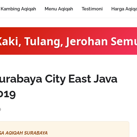
Kambing Aqiqah
Menu Aqiqah
Testimoni
Harga Aqiq
Kaki, Tulang, Jerohan Sem
urabaya City East Java
019
9
A AQIQAH SURABAYA