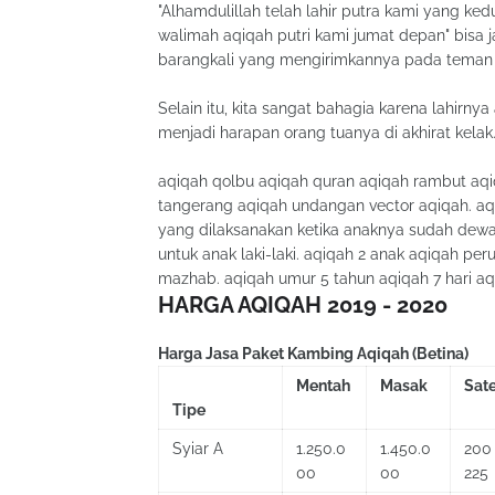
"Alhamdulillah telah lahir putra kami yang 
walimah aqiqah putri kami jumat depan" bisa 
barangkali yang mengirimkannya pada teman 
Selain itu, kita sangat bahagia karena lahirn
menjadi harapan orang tuanya di akhirat kelak
aqiqah qolbu aqiqah quran aqiqah rambut aqi
tangerang aqiqah undangan vector aqiqah. aq
yang dilaksanakan ketika anaknya sudah dewa
untuk anak laki-laki. aqiqah 2 anak aqiqah pe
mazhab. aqiqah umur 5 tahun aqiqah 7 hari aqi
HARGA AQIQAH 2019 - 2020
Harga Jasa Paket Kambing Aqiqah (Betina)
Mentah
Masak
Sat
Tipe
Syiar A
1.250.0
1.450.0
200
00
00
225