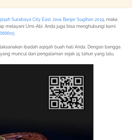
qiqah Surabaya City East Java Banjar Sugihan 2019
, maka
iap melayani Umi-Abi. Anda juga bisa menghubungi kami
1666605
elaksanakan ibadah aqiqah buah hati Anda. Dengan bangga
ng muncul dari pengalaman sejak 15 tahun yang lalu.