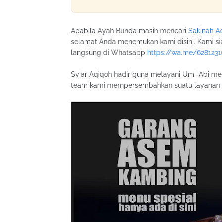
Apabila Ayah Bunda masih mencari
Sakinah A
selamat Anda menemukan kami disini. Kami s
langsung di Whatsapp
https://wa.me/628123
Syiar Aqiqoh hadir guna melayani Umi-Abi m
team kami mempersembahkan suatu layanan ya