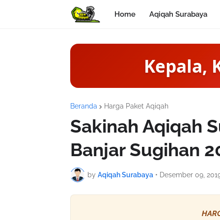
Home
Aqiqah Surabaya
Kepala, 
Beranda
Harga Paket Aqiqah
Sakinah Aqiqah S
Banjar Sugihan 2
by
Aqiqah Surabaya
•
Desember 09, 201
HARG