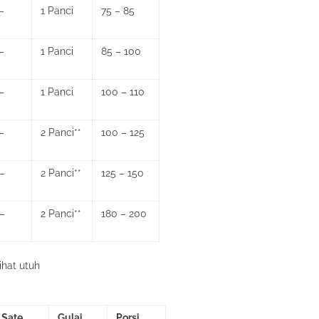
–
1 Panci
75 – 85
–
1 Panci
85 – 100
–
1 Panci
100 – 110
–
2 Panci**
100 – 125
–
2 Panci**
125 – 150
–
2 Panci**
180 – 200
ihat utuh
Sate
Gulai
Porsi