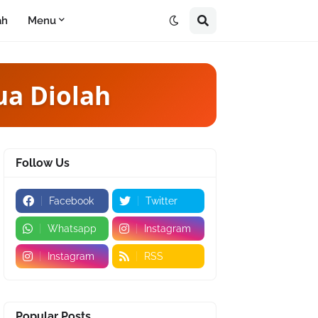
ah
Menu
ua Diolah
Follow Us
Facebook
Twitter
Whatsapp
Instagram
Instagram
RSS
Popular Posts