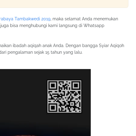
urabaya Tambakwedi 2019
, maka selamat Anda menemukan
da juga bisa menghubungi kami langsung di Whatsapp
kan ibadah aqiqah anak Anda. Dengan bangga Syiar Aqiqoh
ri pengalaman sejak 15 tahun yang lalu.