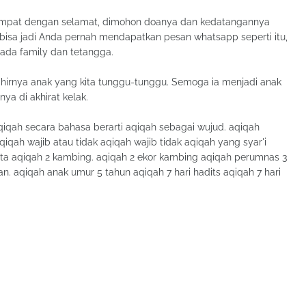
keempat dengan selamat, dimohon doanya dan kedatangannya
bisa jadi Anda pernah mendapatkan pesan whatsapp seperti itu,
da family dan tetangga.
ahirnya anak yang kita tunggu-tunggu. Semoga ia menjadi anak
ya di akhirat kelak.
aqiqah secara bahasa berarti aqiqah sebagai wujud. aqiqah
qiqah wajib atau tidak aqiqah wajib tidak aqiqah yang syar'i
juta aqiqah 2 kambing. aqiqah 2 ekor kambing aqiqah perumnas 3
n. aqiqah anak umur 5 tahun aqiqah 7 hari hadits aqiqah 7 hari