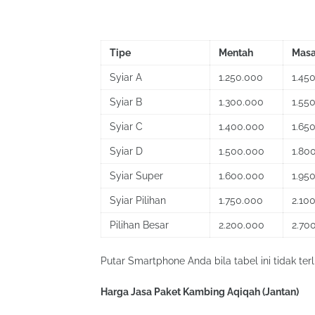
Tipe
Mentah
Mas
Syiar A
1.250.000
1.45
Syiar B
1.300.000
1.55
Syiar C
1.400.000
1.65
Syiar D
1.500.000
1.80
Syiar Super
1.600.000
1.95
Syiar Pilihan
1.750.000
2.10
Pilihan Besar
2.200.000
2.70
Putar Smartphone Anda bila tabel ini tidak terl
Harga Jasa Paket Kambing Aqiqah (Jantan)