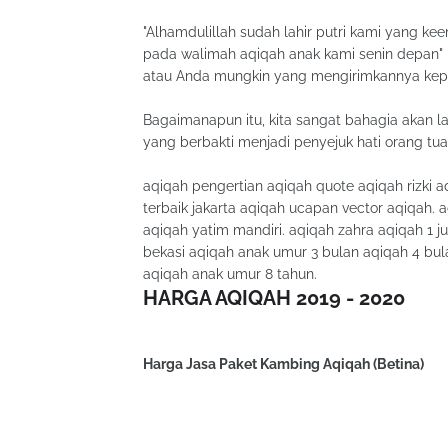
"Alhamdulillah sudah lahir putri kami yang 
pada walimah aqiqah anak kami senin depan" 
atau Anda mungkin yang mengirimkannya kepa
Bagaimanapun itu, kita sangat bahagia akan l
yang berbakti menjadi penyejuk hati orang tuan
aqiqah pengertian aqiqah quote aqiqah rizki 
terbaik jakarta aqiqah ucapan vector aqiqah. a
aqiqah yatim mandiri. aqiqah zahra aqiqah 1 
bekasi aqiqah anak umur 3 bulan aqiqah 4 bula
aqiqah anak umur 8 tahun.
HARGA AQIQAH 2019 - 2020
Harga Jasa Paket Kambing Aqiqah (Betina)