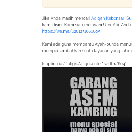
Jika Anda masih mencari
Aqiqah Kebonsari S
kami disini. Kami siap melayani Umi-Abi. An
https://wa.me/6281231666605
Kami ada guna membantu Ayah-bunda menunai
mempersembahkan suatu layanan yang lahir da
[caption id="" align="aligncenter" width="604"]