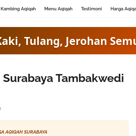
Kambing Aqiqah
Menu Aqiqah
Testimoni
Harga Aqiq
Kaki, Tulang, Jerohan Sem
i Surabaya Tambakwedi
9
A AQIQAH SURABAYA